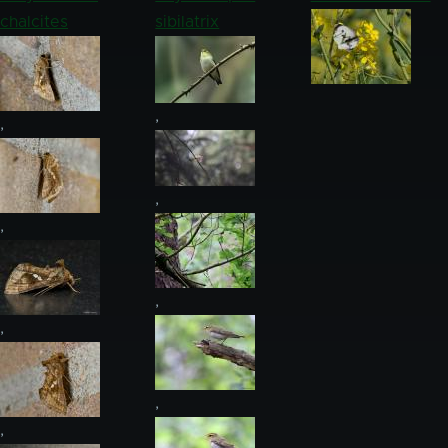
chalcites
sibilatrix
,
,
,
,
,
,
,
,