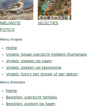
NIEUWSTE
SELECTIES
FOTO'S
Menu Vogels
Home
Vogels: totaal overzicht middels thumbnails
Vogels; zoeken op naam
Vogels; zoeken op taxonomie
Vogels; foto's per streek of per datum
Menu Beestjes
Home
Beestjes; overzicht families
Beestjes; zoeken op naam