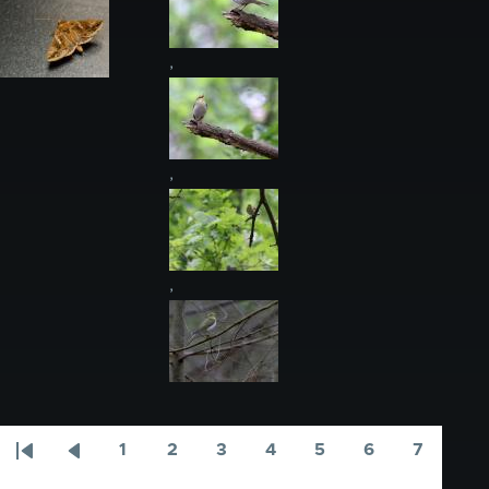
,
,
,
1
2
3
4
5
6
7
Paginering
Eerste
Vorige
Pagina
Pagina
Pagina
Pagina
Pagina
Pagina
Pagina