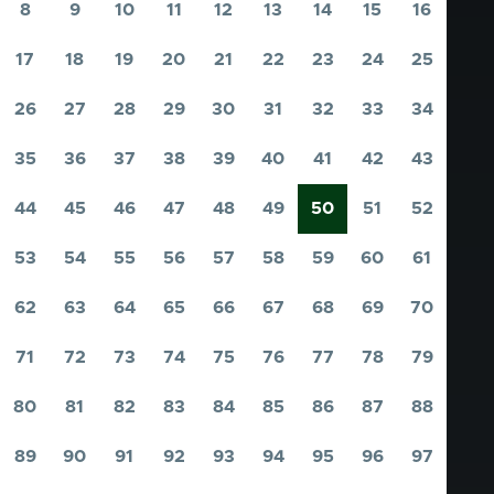
pagina
pagina
8
9
10
11
12
13
14
15
16
Pagina
Pagina
Pagina
Pagina
Pagina
Pagina
Pagina
Pagina
Pagina
17
18
19
20
21
22
23
24
25
Pagina
Pagina
Pagina
Pagina
Pagina
Pagina
Pagina
Pagina
Pagina
26
27
28
29
30
31
32
33
34
Pagina
Pagina
Pagina
Pagina
Pagina
Pagina
Pagina
Pagina
Pagina
35
36
37
38
39
40
41
42
43
Pagina
Pagina
Pagina
Pagina
Pagina
Pagina
Pagina
Pagina
Pagina
44
45
46
47
48
49
50
51
52
Pagina
Pagina
Pagina
Pagina
Pagina
Pagina
Pagina
Pagina
Pagina
53
54
55
56
57
58
59
60
61
Pagina
Pagina
Pagina
Pagina
Pagina
Pagina
Pagina
Pagina
Pagina
62
63
64
65
66
67
68
69
70
Pagina
Pagina
Pagina
Pagina
Pagina
Pagina
Pagina
Pagina
Pagina
71
72
73
74
75
76
77
78
79
Pagina
Pagina
Pagina
Pagina
Pagina
Pagina
Pagina
Pagina
Pagina
80
81
82
83
84
85
86
87
88
Pagina
Pagina
Pagina
Pagina
Pagina
Pagina
Pagina
Pagina
Pagina
89
90
91
92
93
94
95
96
97
Pagina
Pagina
Pagina
Pagina
Pagina
Pagina
Pagina
Pagina
Pagina