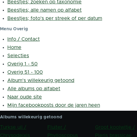
Beestjes; zoeken op taxonomie
Beestjes; alle namen op alfabet
Beestjes; foto's per streek of per datum
Menu Overig
Info / Contact
Home
Selecties
Overig 1 - 50
Overig 51 - 100
Album's willekeurig getoond
Alle albums op alfabet
Naar oude site
Mijn facebookposts door de jaren heen
Albums willekeurig getoond
Turkse uil /
Fluiter /
Groot koolwitje /
Chrysodeixis
Phylloscopus
Pieris brassicae