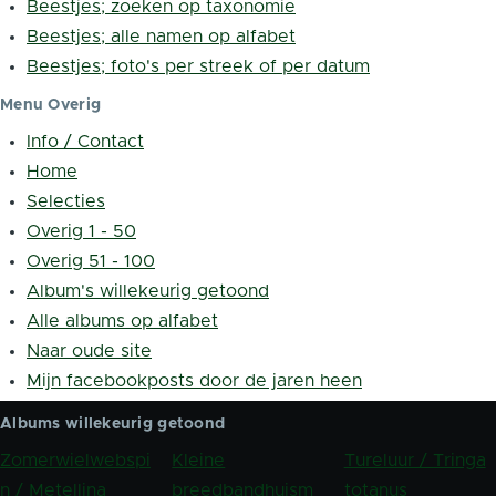
Beestjes; zoeken op taxonomie
Beestjes; alle namen op alfabet
Beestjes; foto's per streek of per datum
Menu Overig
Info / Contact
Home
Selecties
Overig 1 - 50
Overig 51 - 100
Album's willekeurig getoond
Alle albums op alfabet
Naar oude site
Mijn facebookposts door de jaren heen
Albums willekeurig getoond
Zomerwielwebspi
Kleine
Tureluur / Tringa
n / Metellina
breedbandhuism
totanus