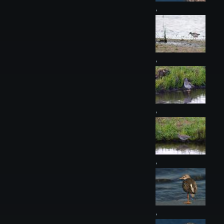
,
,
,
,
,