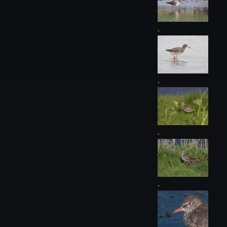
,
,
,
,