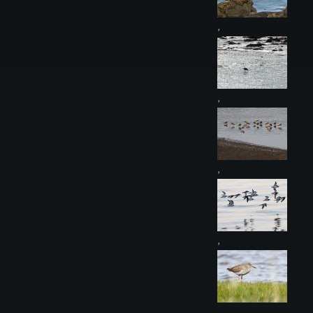
,
,
,
,
,