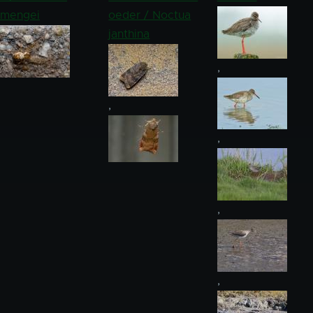
mengei
oeder / Noctua
janthina
,
,
,
,
,