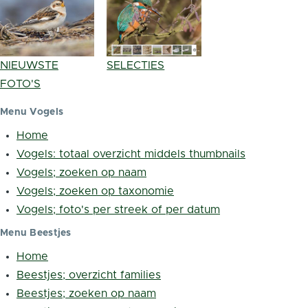
NIEUWSTE
SELECTIES
FOTO'S
Menu Vogels
Home
Vogels: totaal overzicht middels thumbnails
Vogels; zoeken op naam
Vogels; zoeken op taxonomie
Vogels; foto's per streek of per datum
Menu Beestjes
Home
Beestjes; overzicht families
Beestjes; zoeken op naam