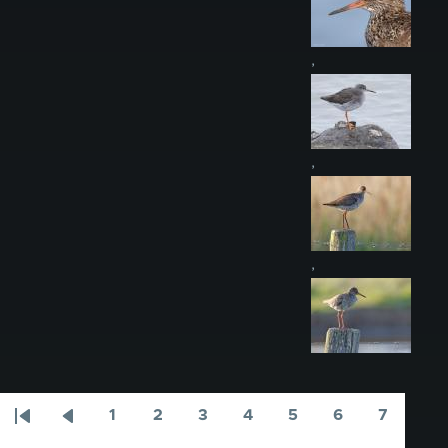
,
,
,
1
2
3
4
5
6
7
Paginering
Eerste
Vorige
Pagina
Pagina
Pagina
Pagina
Pagina
Pagina
Pagina