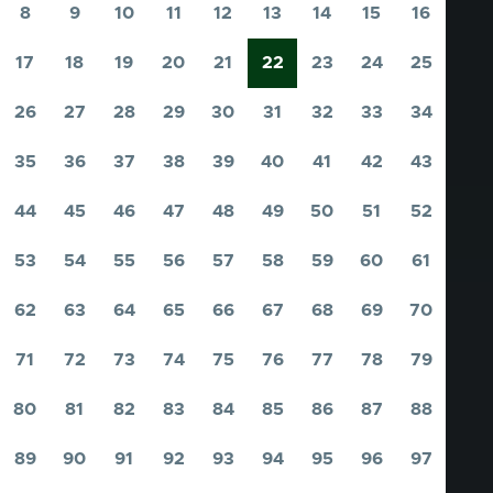
pagina
pagina
8
9
10
11
12
13
14
15
16
Pagina
Pagina
Pagina
Pagina
Pagina
Pagina
Pagina
Pagina
Pagina
17
18
19
20
21
22
23
24
25
Pagina
Pagina
Pagina
Pagina
Pagina
Pagina
Pagina
Pagina
Pagina
26
27
28
29
30
31
32
33
34
Pagina
Pagina
Pagina
Pagina
Pagina
Pagina
Pagina
Pagina
Pagina
35
36
37
38
39
40
41
42
43
Pagina
Pagina
Pagina
Pagina
Pagina
Pagina
Pagina
Pagina
Pagina
44
45
46
47
48
49
50
51
52
Pagina
Pagina
Pagina
Pagina
Pagina
Pagina
Pagina
Pagina
Pagina
53
54
55
56
57
58
59
60
61
Pagina
Pagina
Pagina
Pagina
Pagina
Pagina
Pagina
Pagina
Pagina
62
63
64
65
66
67
68
69
70
Pagina
Pagina
Pagina
Pagina
Pagina
Pagina
Pagina
Pagina
Pagina
71
72
73
74
75
76
77
78
79
Pagina
Pagina
Pagina
Pagina
Pagina
Pagina
Pagina
Pagina
Pagina
80
81
82
83
84
85
86
87
88
Pagina
Pagina
Pagina
Pagina
Pagina
Pagina
Pagina
Pagina
Pagina
89
90
91
92
93
94
95
96
97
Pagina
Pagina
Pagina
Pagina
Pagina
Pagina
Pagina
Pagina
Pagina