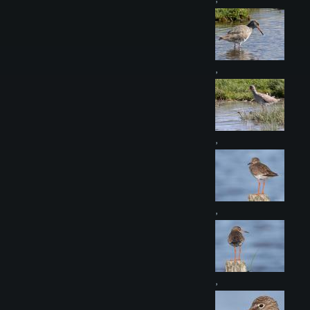
,
,
,
,