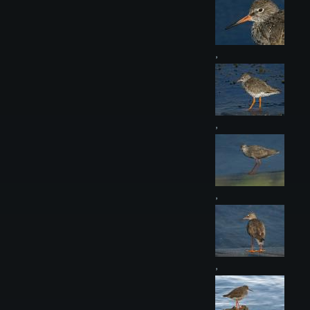
,
,
,
,