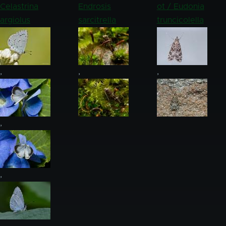
Celastrina
Endrosis
ot / Eudonia
argiolus
sarcitrella
truncicolella
,
,
,
,
,