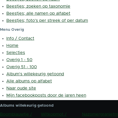
Beestjes; zoeken op taxonomie
Beestjes; alle namen op alfabet
Beestjes; foto's per streek of per datum
Menu Overig
Info / Contact
Home
Selecties
Overig 1 - 50
Overig 51 - 100
Album's willekeurig getoond
Alle albums op alfabet
Naar oude site
Mijn facebookposts door de jaren heen
Albums willekeurig getoond
Boomblauwtje /
Witkopmot /
Nazomergranietm