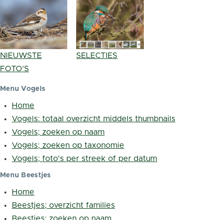
NIEUWSTE
SELECTIES
FOTO'S
Menu Vogels
Home
Vogels: totaal overzicht middels thumbnails
Vogels; zoeken op naam
Vogels; zoeken op taxonomie
Vogels; foto's per streek of per datum
Menu Beestjes
Home
Beestjes; overzicht families
Beestjes; zoeken op naam