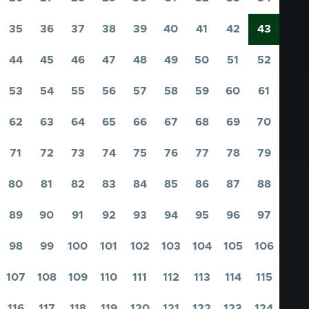
Pagina
Pagina
Pagina
Pagina
Pagina
Pagina
Pagina
Pagina
Pagina
35
36
37
38
39
40
41
42
43
Pagina
Pagina
Pagina
Pagina
Pagina
Pagina
Pagina
Pagina
Pagina
44
45
46
47
48
49
50
51
52
Pagina
Pagina
Pagina
Pagina
Pagina
Pagina
Pagina
Pagina
Pagina
53
54
55
56
57
58
59
60
61
Pagina
Pagina
Pagina
Pagina
Pagina
Pagina
Pagina
Pagina
Pagina
62
63
64
65
66
67
68
69
70
Pagina
Pagina
Pagina
Pagina
Pagina
Pagina
Pagina
Pagina
Pagina
71
72
73
74
75
76
77
78
79
Pagina
Pagina
Pagina
Pagina
Pagina
Pagina
Pagina
Pagina
Pagina
80
81
82
83
84
85
86
87
88
Pagina
Pagina
Pagina
Pagina
Pagina
Pagina
Pagina
Pagina
Pagina
89
90
91
92
93
94
95
96
97
Pagina
Pagina
Pagina
Pagina
Pagina
Pagina
Pagina
Pagina
Pagina
98
99
100
101
102
103
104
105
106
Pagina
Pagina
Pagina
Pagina
Pagina
Pagina
Pagina
Pagina
Pagina
107
108
109
110
111
112
113
114
115
Pagina
Pagina
Pagina
Pagina
Pagina
Pagina
Pagina
Pagina
Pagina
116
117
118
119
120
121
122
123
124