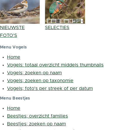
NIEUWSTE
SELECTIES
FOTO'S
Menu Vogels
Home
Vogels: totaal overzicht middels thumbnails
Vogels; zoeken op naam
Vogels; zoeken op taxonomie
Vogels; foto's per streek of per datum
Menu Beestjes
Home
Beestjes; overzicht families
Beestjes; zoeken op naam