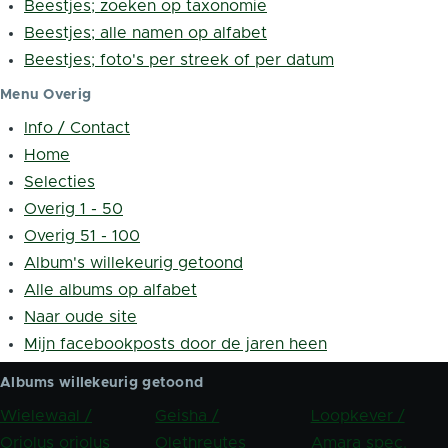
Beestjes; zoeken op taxonomie
Beestjes; alle namen op alfabet
Beestjes; foto's per streek of per datum
Menu Overig
Info / Contact
Home
Selecties
Overig 1 - 50
Overig 51 - 100
Album's willekeurig getoond
Alle albums op alfabet
Naar oude site
Mijn facebookposts door de jaren heen
Albums willekeurig getoond
Wielewaal /
Geisha /
Loopkever /
Oriolus oriolus
Olethreutes
Amara spec.