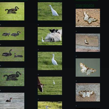
marginata
,
,
,
,
,
,
,
,
,
,
,
,