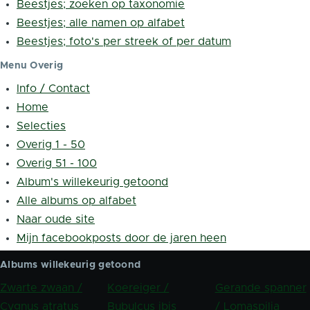
Beestjes; zoeken op taxonomie
Beestjes; alle namen op alfabet
Beestjes; foto's per streek of per datum
Menu Overig
Info / Contact
Home
Selecties
Overig 1 - 50
Overig 51 - 100
Album's willekeurig getoond
Alle albums op alfabet
Naar oude site
Mijn facebookposts door de jaren heen
Albums willekeurig getoond
Zwarte zwaan /
Koereiger /
Gerande spanner
Cygnus atratus
Bubulcus ibis
/ Lomaspilia