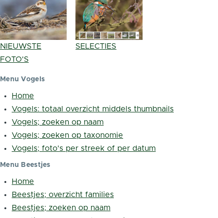
NIEUWSTE
SELECTIES
FOTO'S
Menu Vogels
Home
Vogels: totaal overzicht middels thumbnails
Vogels; zoeken op naam
Vogels; zoeken op taxonomie
Vogels; foto's per streek of per datum
Menu Beestjes
Home
Beestjes; overzicht families
Beestjes; zoeken op naam