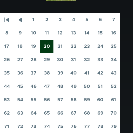
1
2
3
4
5
6
7
Paginering
Eerste
Vorige
Pagina
Pagina
Pagina
Pagina
Pagina
Pagina
Pagina
pagina
pagina
8
9
10
11
12
13
14
15
16
Pagina
Pagina
Pagina
Pagina
Pagina
Pagina
Pagina
Pagina
Pagina
17
18
19
20
21
22
23
24
25
Pagina
Pagina
Pagina
Pagina
Pagina
Pagina
Pagina
Pagina
Pagina
26
27
28
29
30
31
32
33
34
Pagina
Pagina
Pagina
Pagina
Pagina
Pagina
Pagina
Pagina
Pagina
35
36
37
38
39
40
41
42
43
Pagina
Pagina
Pagina
Pagina
Pagina
Pagina
Pagina
Pagina
Pagina
44
45
46
47
48
49
50
51
52
Pagina
Pagina
Pagina
Pagina
Pagina
Pagina
Pagina
Pagina
Pagina
53
54
55
56
57
58
59
60
61
Pagina
Pagina
Pagina
Pagina
Pagina
Pagina
Pagina
Pagina
Pagina
62
63
64
65
66
67
68
69
70
Pagina
Pagina
Pagina
Pagina
Pagina
Pagina
Pagina
Pagina
Pagina
71
72
73
74
75
76
77
78
79
Pagina
Pagina
Pagina
Pagina
Pagina
Pagina
Pagina
Pagina
Pagina