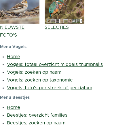
NIEUWSTE
SELECTIES
FOTO'S
Menu Vogels
Home
Vogels: totaal overzicht middels thumbnails
Vogels; zoeken op naam
Vogels; zoeken op taxonomie
Vogels; foto's per streek of per datum
Menu Beestjes
Home
Beestjes; overzicht families
Beestjes; zoeken op naam