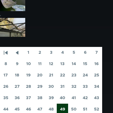
,
1
2
3
4
5
6
7
Paginering
Eerste
Vorige
Pagina
Pagina
Pagina
Pagina
Pagina
Pagina
Pagina
pagina
pagina
8
9
10
11
12
13
14
15
16
Pagina
Pagina
Pagina
Pagina
Pagina
Pagina
Pagina
Pagina
Pagina
17
18
19
20
21
22
23
24
25
Pagina
Pagina
Pagina
Pagina
Pagina
Pagina
Pagina
Pagina
Pagina
26
27
28
29
30
31
32
33
34
Pagina
Pagina
Pagina
Pagina
Pagina
Pagina
Pagina
Pagina
Pagina
35
36
37
38
39
40
41
42
43
Pagina
Pagina
Pagina
Pagina
Pagina
Pagina
Pagina
Pagina
Pagina
44
45
46
47
48
49
50
51
52
Pagina
Pagina
Pagina
Pagina
Pagina
Pagina
Pagina
Pagina
Pagina