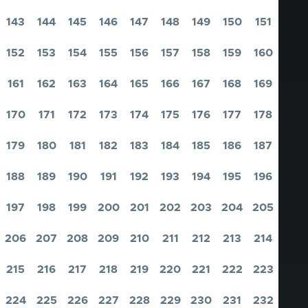
Pagina
Pagina
Pagina
Pagina
Pagina
Pagina
Pagina
Pagina
Pagina
143
144
145
146
147
148
149
150
151
Pagina
Pagina
Pagina
Pagina
Pagina
Pagina
Pagina
Pagina
Pagina
152
153
154
155
156
157
158
159
160
Pagina
Pagina
Pagina
Pagina
Pagina
Pagina
Pagina
Pagina
Pagina
161
162
163
164
165
166
167
168
169
Pagina
Pagina
Pagina
Pagina
Pagina
Pagina
Pagina
Pagina
Pagina
170
171
172
173
174
175
176
177
178
Pagina
Pagina
Pagina
Pagina
Pagina
Pagina
Pagina
Pagina
Pagina
179
180
181
182
183
184
185
186
187
Pagina
Pagina
Pagina
Pagina
Pagina
Pagina
Pagina
Pagina
Pagina
188
189
190
191
192
193
194
195
196
Pagina
Pagina
Pagina
Pagina
Pagina
Pagina
Pagina
Pagina
Pagina
197
198
199
200
201
202
203
204
205
Pagina
Pagina
Pagina
Pagina
Pagina
Pagina
Pagina
Pagina
Pagina
206
207
208
209
210
211
212
213
214
Pagina
Pagina
Pagina
Pagina
Pagina
Pagina
Pagina
Pagina
Pagina
215
216
217
218
219
220
221
222
223
Pagina
Pagina
Pagina
Pagina
Pagina
Pagina
Pagina
Pagina
Pagina
224
225
226
227
228
229
230
231
232