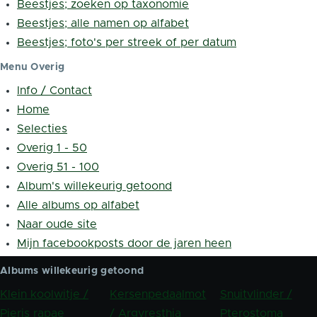
Beestjes; zoeken op taxonomie
Beestjes; alle namen op alfabet
Beestjes; foto's per streek of per datum
Menu Overig
Info / Contact
Home
Selecties
Overig 1 - 50
Overig 51 - 100
Album's willekeurig getoond
Alle albums op alfabet
Naar oude site
Mijn facebookposts door de jaren heen
Albums willekeurig getoond
Klein koolwitje /
Kersenpedaalmot
Snuitvlinder /
Pieris rapae
/ Argyresthia
Pterostoma