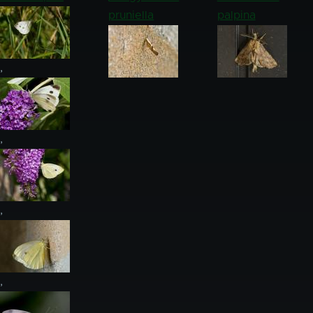
pruniella
palpina
,
,
,
,