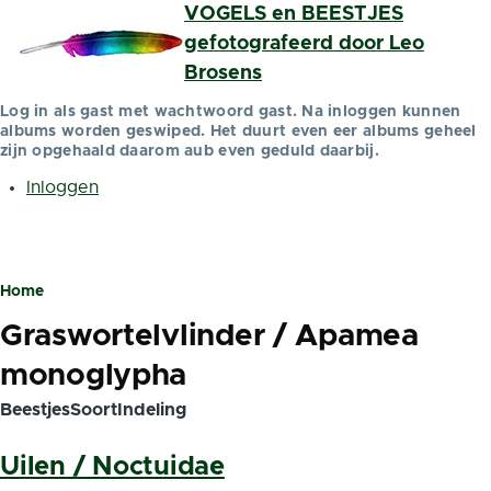
VOGELS en BEESTJES
Overslaan en naar de inhoud gaan
gefotografeerd door Leo
Brosens
Log in als gast met wachtwoord gast. Na inloggen kunnen
albums worden geswiped. Het duurt even eer albums geheel
zijn opgehaald daarom aub even geduld daarbij.
Inloggen
Gebruikersmenu
Home
Kruimelpad
Graswortelvlinder / Apamea
monoglypha
BeestjesSoortIndeling
Uilen / Noctuidae