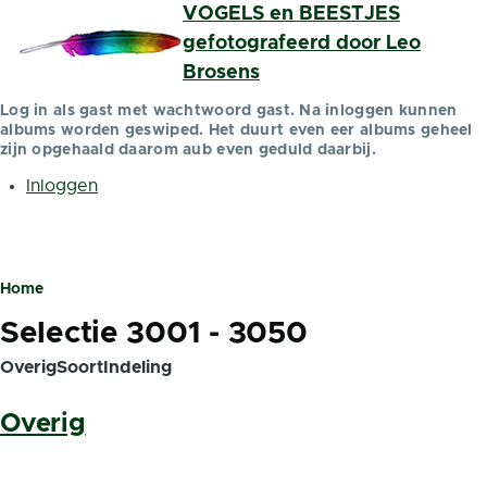
VOGELS en BEESTJES
Overslaan en naar de inhoud gaan
gefotografeerd door Leo
Brosens
Log in als gast met wachtwoord gast. Na inloggen kunnen
albums worden geswiped. Het duurt even eer albums geheel
zijn opgehaald daarom aub even geduld daarbij.
Inloggen
Gebruikersmenu
Home
Kruimelpad
Selectie 3001 - 3050
OverigSoortIndeling
Overig